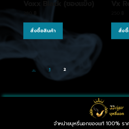
Voxx Black (ซองแข็ง)
Vx R
280
฿
250
฿
สั่งซื้อสินค้า
สั่งซ
←
1
2
จำหน่ายบุหรี่นอกของแท้ 100% ราค