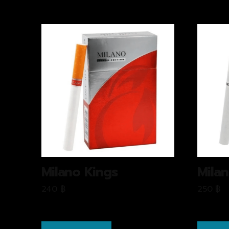
Milano Kings
Milan
240
฿
250
฿