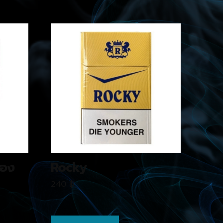
ซอง
Rocky
240
฿